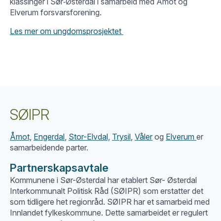
klassinger i Sør‑Østerdal i samarbeid med Åmot og
Elverum forsvarsforening.
Les mer om ungdomsprosjektet
SØIPR
Åmot,
Engerdal
,
Stor-Elvdal,
Trysil
,
Våler
og
Elverum
er
samarbeidende parter.
Partnerskapsavtale
Kommunene i Sør-Østerdal har etablert Sør- Østerdal
Interkommunalt Politisk Råd (SØIPR) som erstatter det
som tidligere het regionråd. SØIPR har et samarbeid med
Innlandet fylkeskommune. Dette samarbeidet er regulert