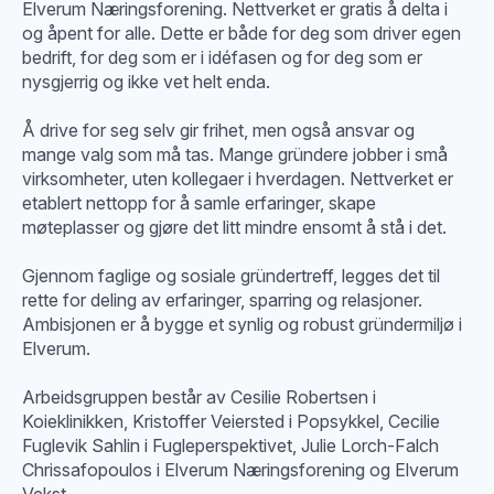
Elverum Næringsforening. Nettverket er gratis å delta i
og åpent for alle. Dette er både for deg som driver egen
bedrift, for deg som er i idéfasen og for deg som er
nysgjerrig og ikke vet helt enda.
Å drive for seg selv gir frihet, men også ansvar og
mange valg som må tas. Mange gründere jobber i små
virksomheter, uten kollegaer i hverdagen. Nettverket er
etablert nettopp for å samle erfaringer, skape
møteplasser og gjøre det litt mindre ensomt å stå i det.
Gjennom faglige og sosiale gründertreff, legges det til
rette for deling av erfaringer, sparring og relasjoner.
Ambisjonen er å bygge et synlig og robust gründermiljø i
Elverum.
Arbeidsgruppen består av Cesilie Robertsen i
Koieklinikken, Kristoffer Veiersted i Popsykkel, Cecilie
Fuglevik Sahlin i Fugleperspektivet, Julie Lorch-Falch
Chrissafopoulos i Elverum Næringsforening og Elverum
Vekst.