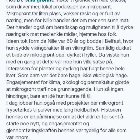
som driver med lokal produksjon av mikrogrønt.
Mikrogrønt tar liten plass, vokser raskt og er fullt av
næring, men for Nille handler det om mer enn sunn mat.
Det handler også om beredskap og muligheten til å dyrke
næringsrik mat med enkle midler, hjemme hos folk.
Ideen tok form da Nille var 60 år og bodde i Belfast, hvor
hun sydde vikingdrakter til en vikingfilm. Samtidig dukket
et bilde av mikrogrønt opp, dyrket i hyller. Da visste hun
med en gang at dette var noe hun ville satse på.
Interessen for planter og dyrking har fulgt henne hele
livet. Som barn var det bare hage, ikke økologisk hage.
Engasjementet for klima, økologi og permakultur gjorde
at mikrogrønt traff noe grunnleggende. Hun så ingen
hindringer, bare en idé hun kunne få til.
I dag jobber hun også med prosjekter der mikrogrønt
frysetørkes til pulver med lang holdbarhet. Historien
hennes er en påminnelse om at det aldri er for sent å
starte noe nytt, og engasjementet og
gjennomføringskraften hennes var tydelig for alle som
var innom.