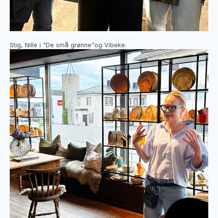
Stig, Nille i "De små grønne"og Vibeke.