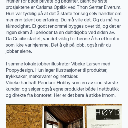
interiør for både private og bedrifter. Blant de siste
prosjektene er Carisma Optikk ved Thon Senter Elverum.
Hun var tydelig på at det å starte for seg selv handler om
mer enn talent og erfaring. Du må ville det. Og du må ha
tålmodighet. Et godt renommé bygges over tid, og det er
ingen skam å i perioder ta en deltidsjobb ved siden av.
Da Cecilie startet, var det viktig for henne å ha et kontor
som ikke var hjemme. Det å gå på jobb, også når du
jobber alene.
I samme lokale jobber illustratør Vibeke Larsen med
Poppydesign. Hun lager illustrasjoner til produkter,
trykksaker, merkevarer og nettsider.
Vibeke har hatt Panduro Hobby som en av sine største
kunder, og selger også egne produkter både i nettbutikk
og direkte fra kontoret. Her er det bare å stikke innom.