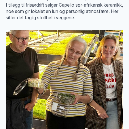
I tillegg til frisørdrift selger Capello sør-afrikansk keramikk,
noe som gir lokalet en lun og personlig atmosfære. Her
sitter det faglig stolthet i veggene.