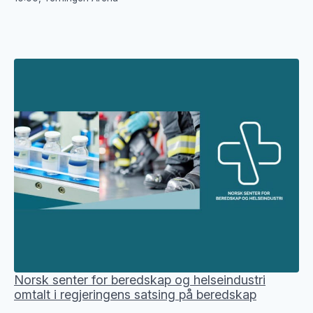
Norsk senter for beredskap og helseindustri
omtalt i regjeringens satsing på beredskap